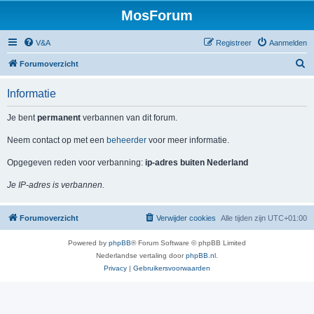
MosForum
V&A
Registreer
Aanmelden
Z
Forumoverzicht
o
Informatie
e
k
Je bent
permanent
verbannen van dit forum.
Neem contact op met een
beheerder
voor meer informatie.
Opgegeven reden voor verbanning:
ip-adres buiten Nederland
Je IP-adres is verbannen.
Forumoverzicht
Verwijder cookies
Alle tijden zijn
UTC+01:00
Powered by
phpBB
® Forum Software © phpBB Limited
Nederlandse vertaling door
phpBB.nl
.
Privacy
|
Gebruikersvoorwaarden