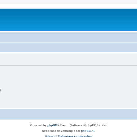
d
Powered by
phpBB
® Forum Software © phpBB Limited
Nederlandse vertaling door
phpBB.nl
.
Privacy
|
Gebruikersvoorwaarden