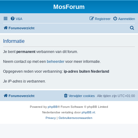
MosForum
V&A
Registreer
Aanmelden
Z
Forumoverzicht
o
Informatie
e
k
Je bent
permanent
verbannen van dit forum.
Neem contact op met een
beheerder
voor meer informatie.
Opgegeven reden voor verbanning:
ip-adres buiten Nederland
Je IP-adres is verbannen.
Forumoverzicht
Verwijder cookies
Alle tijden zijn
UTC+01:00
Powered by
phpBB
® Forum Software © phpBB Limited
Nederlandse vertaling door
phpBB.nl
.
Privacy
|
Gebruikersvoorwaarden