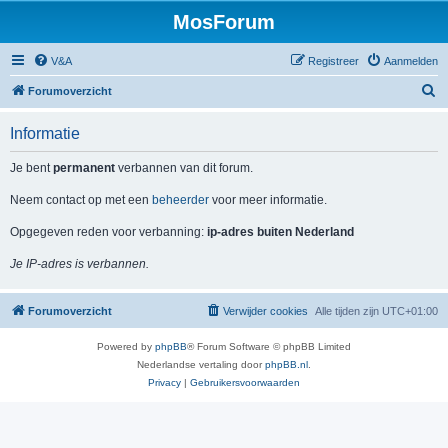
MosForum
V&A
Registreer
Aanmelden
Z
Forumoverzicht
o
Informatie
e
k
Je bent
permanent
verbannen van dit forum.
Neem contact op met een
beheerder
voor meer informatie.
Opgegeven reden voor verbanning:
ip-adres buiten Nederland
Je IP-adres is verbannen.
Forumoverzicht
Verwijder cookies
Alle tijden zijn
UTC+01:00
Powered by
phpBB
® Forum Software © phpBB Limited
Nederlandse vertaling door
phpBB.nl
.
Privacy
|
Gebruikersvoorwaarden