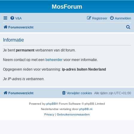
MosForum
V&A
Registreer
Aanmelden
Z
Forumoverzicht
o
Informatie
e
k
Je bent
permanent
verbannen van dit forum.
Neem contact op met een
beheerder
voor meer informatie.
Opgegeven reden voor verbanning:
ip-adres buiten Nederland
Je IP-adres is verbannen.
Forumoverzicht
Verwijder cookies
Alle tijden zijn
UTC+01:00
Powered by
phpBB
® Forum Software © phpBB Limited
Nederlandse vertaling door
phpBB.nl
.
Privacy
|
Gebruikersvoorwaarden