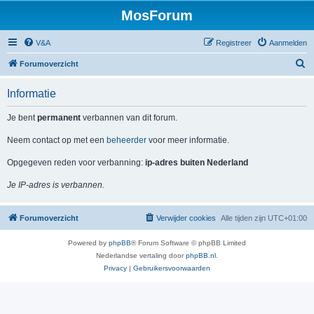
MosForum
V&A
Registreer
Aanmelden
Z
Forumoverzicht
o
Informatie
e
k
Je bent
permanent
verbannen van dit forum.
Neem contact op met een
beheerder
voor meer informatie.
Opgegeven reden voor verbanning:
ip-adres buiten Nederland
Je IP-adres is verbannen.
Forumoverzicht
Verwijder cookies
Alle tijden zijn
UTC+01:00
Powered by
phpBB
® Forum Software © phpBB Limited
Nederlandse vertaling door
phpBB.nl
.
Privacy
|
Gebruikersvoorwaarden