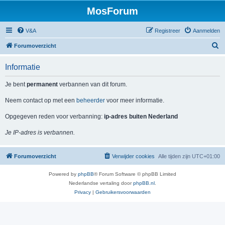
MosForum
V&A
Registreer
Aanmelden
Z
Forumoverzicht
o
Informatie
e
k
Je bent
permanent
verbannen van dit forum.
Neem contact op met een
beheerder
voor meer informatie.
Opgegeven reden voor verbanning:
ip-adres buiten Nederland
Je IP-adres is verbannen.
Forumoverzicht
Verwijder cookies
Alle tijden zijn
UTC+01:00
Powered by
phpBB
® Forum Software © phpBB Limited
Nederlandse vertaling door
phpBB.nl
.
Privacy
|
Gebruikersvoorwaarden