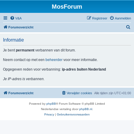
MosForum
V&A
Registreer
Aanmelden
Z
Forumoverzicht
o
Informatie
e
k
Je bent
permanent
verbannen van dit forum.
Neem contact op met een
beheerder
voor meer informatie.
Opgegeven reden voor verbanning:
ip-adres buiten Nederland
Je IP-adres is verbannen.
Forumoverzicht
Verwijder cookies
Alle tijden zijn
UTC+01:00
Powered by
phpBB
® Forum Software © phpBB Limited
Nederlandse vertaling door
phpBB.nl
.
Privacy
|
Gebruikersvoorwaarden