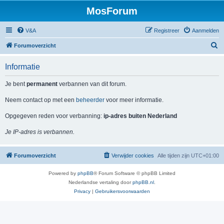
MosForum
V&A
Registreer
Aanmelden
Z
Forumoverzicht
o
Informatie
e
k
Je bent
permanent
verbannen van dit forum.
Neem contact op met een
beheerder
voor meer informatie.
Opgegeven reden voor verbanning:
ip-adres buiten Nederland
Je IP-adres is verbannen.
Forumoverzicht
Verwijder cookies
Alle tijden zijn
UTC+01:00
Powered by
phpBB
® Forum Software © phpBB Limited
Nederlandse vertaling door
phpBB.nl
.
Privacy
|
Gebruikersvoorwaarden