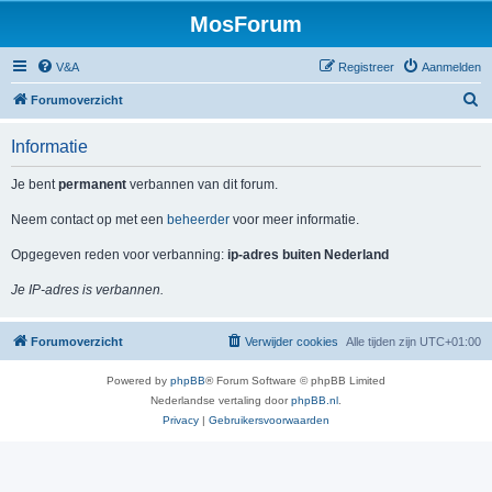
MosForum
V&A
Registreer
Aanmelden
Z
Forumoverzicht
o
Informatie
e
k
Je bent
permanent
verbannen van dit forum.
Neem contact op met een
beheerder
voor meer informatie.
Opgegeven reden voor verbanning:
ip-adres buiten Nederland
Je IP-adres is verbannen.
Forumoverzicht
Verwijder cookies
Alle tijden zijn
UTC+01:00
Powered by
phpBB
® Forum Software © phpBB Limited
Nederlandse vertaling door
phpBB.nl
.
Privacy
|
Gebruikersvoorwaarden