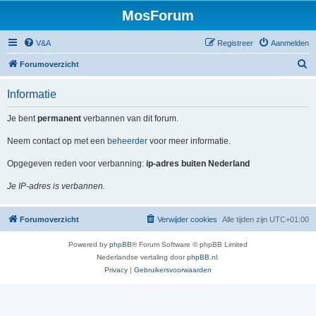
MosForum
V&A
Registreer
Aanmelden
Z
Forumoverzicht
o
Informatie
e
k
Je bent
permanent
verbannen van dit forum.
Neem contact op met een
beheerder
voor meer informatie.
Opgegeven reden voor verbanning:
ip-adres buiten Nederland
Je IP-adres is verbannen.
Forumoverzicht
Verwijder cookies
Alle tijden zijn
UTC+01:00
Powered by
phpBB
® Forum Software © phpBB Limited
Nederlandse vertaling door
phpBB.nl
.
Privacy
|
Gebruikersvoorwaarden