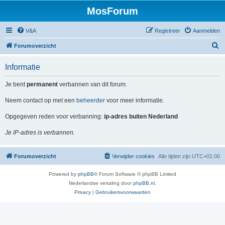
MosForum
V&A
Registreer
Aanmelden
Z
Forumoverzicht
o
Informatie
e
k
Je bent
permanent
verbannen van dit forum.
Neem contact op met een
beheerder
voor meer informatie.
Opgegeven reden voor verbanning:
ip-adres buiten Nederland
Je IP-adres is verbannen.
Forumoverzicht
Verwijder cookies
Alle tijden zijn
UTC+01:00
Powered by
phpBB
® Forum Software © phpBB Limited
Nederlandse vertaling door
phpBB.nl
.
Privacy
|
Gebruikersvoorwaarden