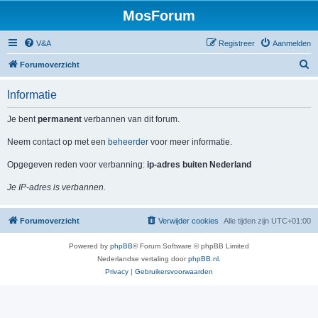
MosForum
V&A
Registreer
Aanmelden
Z
Forumoverzicht
o
Informatie
e
k
Je bent
permanent
verbannen van dit forum.
Neem contact op met een
beheerder
voor meer informatie.
Opgegeven reden voor verbanning:
ip-adres buiten Nederland
Je IP-adres is verbannen.
Forumoverzicht
Verwijder cookies
Alle tijden zijn
UTC+01:00
Powered by
phpBB
® Forum Software © phpBB Limited
Nederlandse vertaling door
phpBB.nl
.
Privacy
|
Gebruikersvoorwaarden