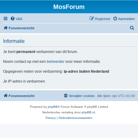
MosForum
V&A
Registreer
Aanmelden
Z
Forumoverzicht
o
Informatie
e
k
Je bent
permanent
verbannen van dit forum.
Neem contact op met een
beheerder
voor meer informatie.
Opgegeven reden voor verbanning:
ip-adres buiten Nederland
Je IP-adres is verbannen.
Forumoverzicht
Verwijder cookies
Alle tijden zijn
UTC+01:00
Powered by
phpBB
® Forum Software © phpBB Limited
Nederlandse vertaling door
phpBB.nl
.
Privacy
|
Gebruikersvoorwaarden