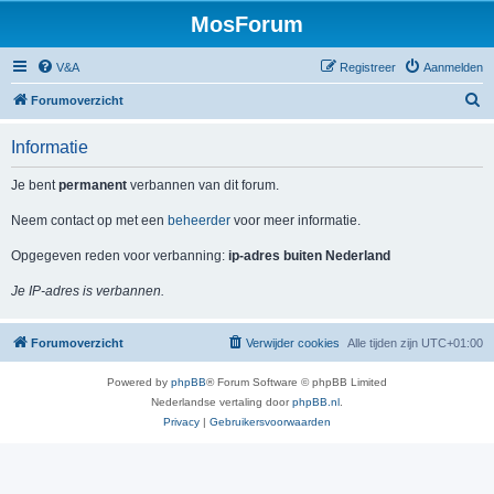
MosForum
V&A
Registreer
Aanmelden
Z
Forumoverzicht
o
Informatie
e
k
Je bent
permanent
verbannen van dit forum.
Neem contact op met een
beheerder
voor meer informatie.
Opgegeven reden voor verbanning:
ip-adres buiten Nederland
Je IP-adres is verbannen.
Forumoverzicht
Verwijder cookies
Alle tijden zijn
UTC+01:00
Powered by
phpBB
® Forum Software © phpBB Limited
Nederlandse vertaling door
phpBB.nl
.
Privacy
|
Gebruikersvoorwaarden