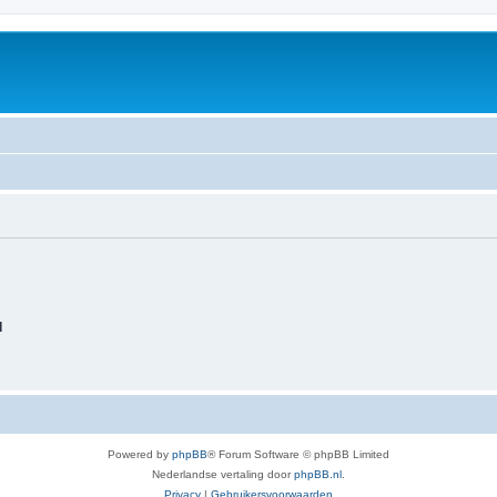
d
Powered by
phpBB
® Forum Software © phpBB Limited
Nederlandse vertaling door
phpBB.nl
.
Privacy
|
Gebruikersvoorwaarden