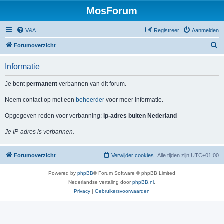
MosForum
V&A
Registreer
Aanmelden
Z
Forumoverzicht
o
Informatie
e
k
Je bent
permanent
verbannen van dit forum.
Neem contact op met een
beheerder
voor meer informatie.
Opgegeven reden voor verbanning:
ip-adres buiten Nederland
Je IP-adres is verbannen.
Forumoverzicht
Verwijder cookies
Alle tijden zijn
UTC+01:00
Powered by
phpBB
® Forum Software © phpBB Limited
Nederlandse vertaling door
phpBB.nl
.
Privacy
|
Gebruikersvoorwaarden