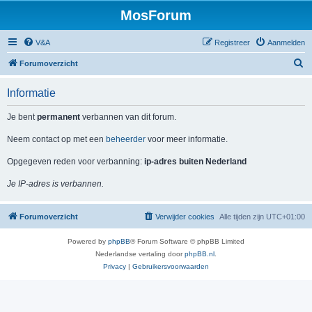
MosForum
V&A
Registreer
Aanmelden
Z
Forumoverzicht
o
Informatie
e
k
Je bent
permanent
verbannen van dit forum.
Neem contact op met een
beheerder
voor meer informatie.
Opgegeven reden voor verbanning:
ip-adres buiten Nederland
Je IP-adres is verbannen.
Forumoverzicht
Verwijder cookies
Alle tijden zijn
UTC+01:00
Powered by
phpBB
® Forum Software © phpBB Limited
Nederlandse vertaling door
phpBB.nl
.
Privacy
|
Gebruikersvoorwaarden