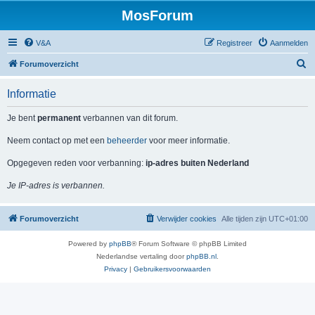
MosForum
V&A
Registreer
Aanmelden
Z
Forumoverzicht
o
Informatie
e
k
Je bent
permanent
verbannen van dit forum.
Neem contact op met een
beheerder
voor meer informatie.
Opgegeven reden voor verbanning:
ip-adres buiten Nederland
Je IP-adres is verbannen.
Forumoverzicht
Verwijder cookies
Alle tijden zijn
UTC+01:00
Powered by
phpBB
® Forum Software © phpBB Limited
Nederlandse vertaling door
phpBB.nl
.
Privacy
|
Gebruikersvoorwaarden