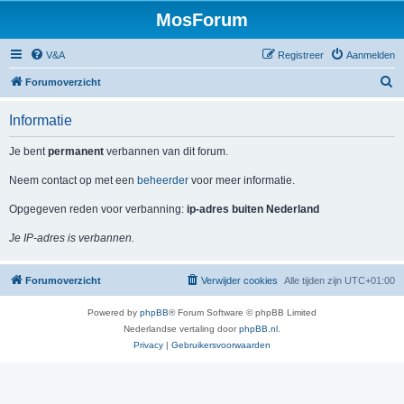
MosForum
V&A
Registreer
Aanmelden
Z
Forumoverzicht
o
Informatie
e
k
Je bent
permanent
verbannen van dit forum.
Neem contact op met een
beheerder
voor meer informatie.
Opgegeven reden voor verbanning:
ip-adres buiten Nederland
Je IP-adres is verbannen.
Forumoverzicht
Verwijder cookies
Alle tijden zijn
UTC+01:00
Powered by
phpBB
® Forum Software © phpBB Limited
Nederlandse vertaling door
phpBB.nl
.
Privacy
|
Gebruikersvoorwaarden