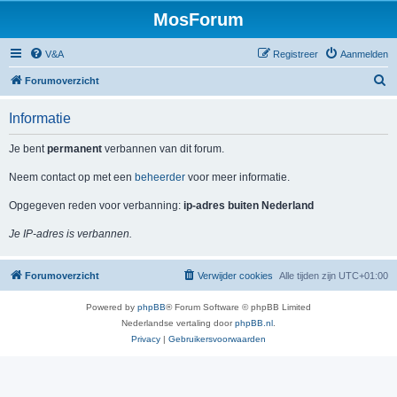
MosForum
V&A
Registreer
Aanmelden
Z
Forumoverzicht
o
Informatie
e
k
Je bent
permanent
verbannen van dit forum.
Neem contact op met een
beheerder
voor meer informatie.
Opgegeven reden voor verbanning:
ip-adres buiten Nederland
Je IP-adres is verbannen.
Forumoverzicht
Verwijder cookies
Alle tijden zijn
UTC+01:00
Powered by
phpBB
® Forum Software © phpBB Limited
Nederlandse vertaling door
phpBB.nl
.
Privacy
|
Gebruikersvoorwaarden