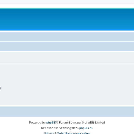
d
Powered by
phpBB
® Forum Software © phpBB Limited
Nederlandse vertaling door
phpBB.nl
.
Privacy
|
Gebruikersvoorwaarden