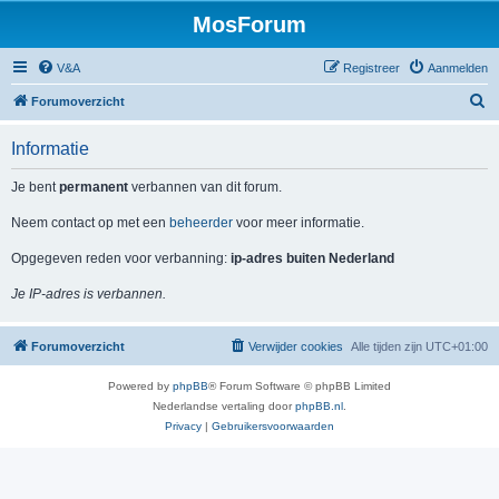
MosForum
V&A
Registreer
Aanmelden
Z
Forumoverzicht
o
Informatie
e
k
Je bent
permanent
verbannen van dit forum.
Neem contact op met een
beheerder
voor meer informatie.
Opgegeven reden voor verbanning:
ip-adres buiten Nederland
Je IP-adres is verbannen.
Forumoverzicht
Verwijder cookies
Alle tijden zijn
UTC+01:00
Powered by
phpBB
® Forum Software © phpBB Limited
Nederlandse vertaling door
phpBB.nl
.
Privacy
|
Gebruikersvoorwaarden