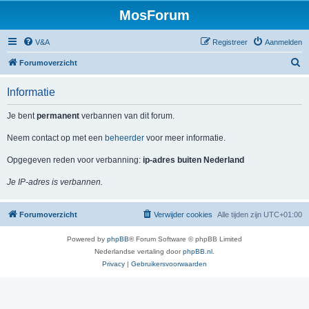
MosForum
V&A
Registreer
Aanmelden
Z
Forumoverzicht
o
Informatie
e
k
Je bent
permanent
verbannen van dit forum.
Neem contact op met een
beheerder
voor meer informatie.
Opgegeven reden voor verbanning:
ip-adres buiten Nederland
Je IP-adres is verbannen.
Forumoverzicht
Verwijder cookies
Alle tijden zijn
UTC+01:00
Powered by
phpBB
® Forum Software © phpBB Limited
Nederlandse vertaling door
phpBB.nl
.
Privacy
|
Gebruikersvoorwaarden