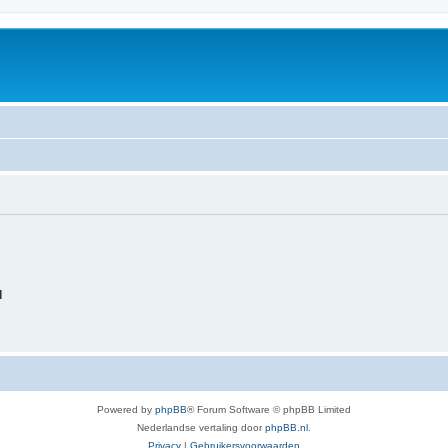
d
Powered by
phpBB
® Forum Software © phpBB Limited
Nederlandse vertaling door
phpBB.nl
.
Privacy
|
Gebruikersvoorwaarden