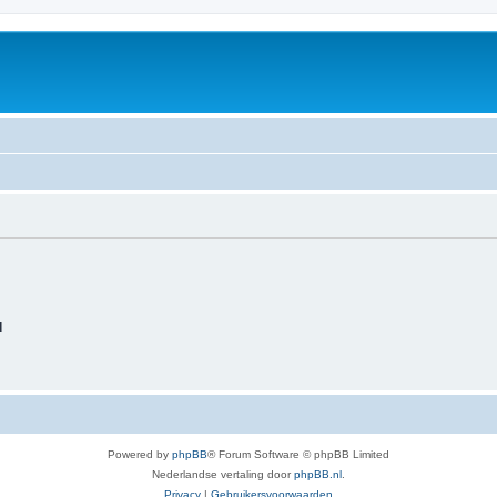
d
Powered by
phpBB
® Forum Software © phpBB Limited
Nederlandse vertaling door
phpBB.nl
.
Privacy
|
Gebruikersvoorwaarden