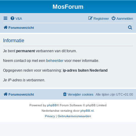
MosForum
V&A
Registreer
Aanmelden
Z
Forumoverzicht
o
Informatie
e
k
Je bent
permanent
verbannen van dit forum.
Neem contact op met een
beheerder
voor meer informatie.
Opgegeven reden voor verbanning:
ip-adres buiten Nederland
Je IP-adres is verbannen.
Forumoverzicht
Verwijder cookies
Alle tijden zijn
UTC+01:00
Powered by
phpBB
® Forum Software © phpBB Limited
Nederlandse vertaling door
phpBB.nl
.
Privacy
|
Gebruikersvoorwaarden