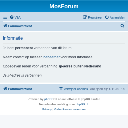
MosForum
V&A
Registreer
Aanmelden
Z
Forumoverzicht
o
Informatie
e
k
Je bent
permanent
verbannen van dit forum.
Neem contact op met een
beheerder
voor meer informatie.
Opgegeven reden voor verbanning:
ip-adres buiten Nederland
Je IP-adres is verbannen.
Forumoverzicht
Verwijder cookies
Alle tijden zijn
UTC+01:00
Powered by
phpBB
® Forum Software © phpBB Limited
Nederlandse vertaling door
phpBB.nl
.
Privacy
|
Gebruikersvoorwaarden