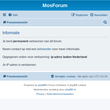
MosForum
V&A
Registreer
Aanmelden
Z
Forumoverzicht
o
Informatie
e
k
Je bent
permanent
verbannen van dit forum.
Neem contact op met een
beheerder
voor meer informatie.
Opgegeven reden voor verbanning:
ip-adres buiten Nederland
Je IP-adres is verbannen.
Forumoverzicht
Verwijder cookies
Alle tijden zijn
UTC+01:00
Powered by
phpBB
® Forum Software © phpBB Limited
Nederlandse vertaling door
phpBB.nl
.
Privacy
|
Gebruikersvoorwaarden