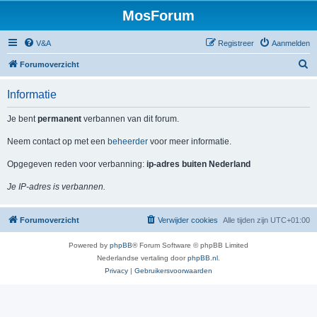
MosForum
V&A
Registreer
Aanmelden
Z
Forumoverzicht
o
Informatie
e
k
Je bent
permanent
verbannen van dit forum.
Neem contact op met een
beheerder
voor meer informatie.
Opgegeven reden voor verbanning:
ip-adres buiten Nederland
Je IP-adres is verbannen.
Forumoverzicht
Verwijder cookies
Alle tijden zijn
UTC+01:00
Powered by
phpBB
® Forum Software © phpBB Limited
Nederlandse vertaling door
phpBB.nl
.
Privacy
|
Gebruikersvoorwaarden