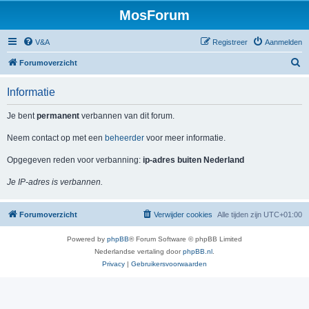
MosForum
V&A
Registreer
Aanmelden
Z
Forumoverzicht
o
Informatie
e
k
Je bent
permanent
verbannen van dit forum.
Neem contact op met een
beheerder
voor meer informatie.
Opgegeven reden voor verbanning:
ip-adres buiten Nederland
Je IP-adres is verbannen.
Forumoverzicht
Verwijder cookies
Alle tijden zijn
UTC+01:00
Powered by
phpBB
® Forum Software © phpBB Limited
Nederlandse vertaling door
phpBB.nl
.
Privacy
|
Gebruikersvoorwaarden