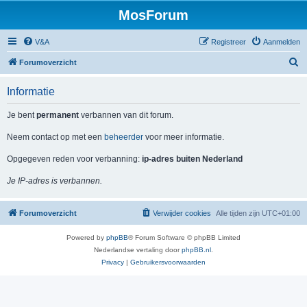
MosForum
V&A
Registreer
Aanmelden
Z
Forumoverzicht
o
Informatie
e
k
Je bent
permanent
verbannen van dit forum.
Neem contact op met een
beheerder
voor meer informatie.
Opgegeven reden voor verbanning:
ip-adres buiten Nederland
Je IP-adres is verbannen.
Forumoverzicht
Verwijder cookies
Alle tijden zijn
UTC+01:00
Powered by
phpBB
® Forum Software © phpBB Limited
Nederlandse vertaling door
phpBB.nl
.
Privacy
|
Gebruikersvoorwaarden