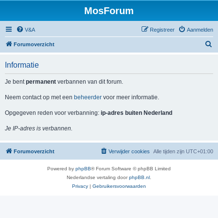
MosForum
V&A
Registreer
Aanmelden
Z
Forumoverzicht
o
Informatie
e
k
Je bent
permanent
verbannen van dit forum.
Neem contact op met een
beheerder
voor meer informatie.
Opgegeven reden voor verbanning:
ip-adres buiten Nederland
Je IP-adres is verbannen.
Forumoverzicht
Verwijder cookies
Alle tijden zijn
UTC+01:00
Powered by
phpBB
® Forum Software © phpBB Limited
Nederlandse vertaling door
phpBB.nl
.
Privacy
|
Gebruikersvoorwaarden