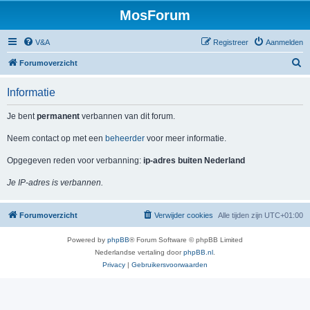
MosForum
V&A
Registreer
Aanmelden
Z
Forumoverzicht
o
Informatie
e
k
Je bent
permanent
verbannen van dit forum.
Neem contact op met een
beheerder
voor meer informatie.
Opgegeven reden voor verbanning:
ip-adres buiten Nederland
Je IP-adres is verbannen.
Forumoverzicht
Verwijder cookies
Alle tijden zijn
UTC+01:00
Powered by
phpBB
® Forum Software © phpBB Limited
Nederlandse vertaling door
phpBB.nl
.
Privacy
|
Gebruikersvoorwaarden