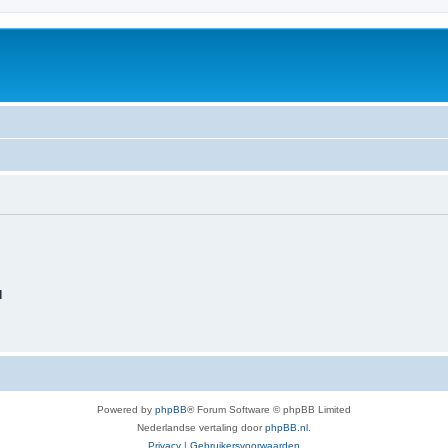
d
Powered by
phpBB
® Forum Software © phpBB Limited
Nederlandse vertaling door
phpBB.nl
.
Privacy
|
Gebruikersvoorwaarden