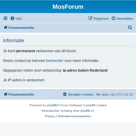
MosForum
V&A
Registreer
Aanmelden
Z
Forumoverzicht
o
Informatie
e
k
Je bent
permanent
verbannen van dit forum.
Neem contact op met een
beheerder
voor meer informatie.
Opgegeven reden voor verbanning:
ip-adres buiten Nederland
Je IP-adres is verbannen.
Forumoverzicht
Verwijder cookies
Alle tijden zijn
UTC+01:00
Powered by
phpBB
® Forum Software © phpBB Limited
Nederlandse vertaling door
phpBB.nl
.
Privacy
|
Gebruikersvoorwaarden