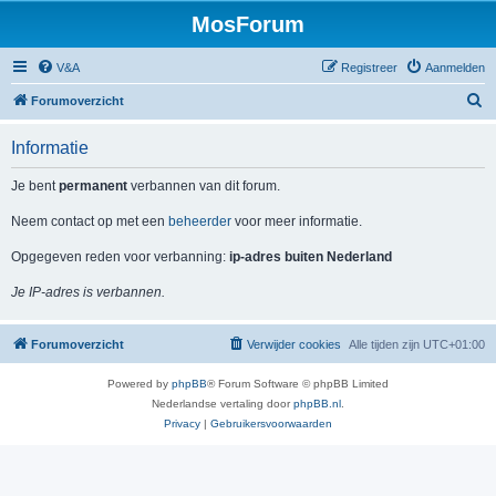
MosForum
V&A
Registreer
Aanmelden
Z
Forumoverzicht
o
Informatie
e
k
Je bent
permanent
verbannen van dit forum.
Neem contact op met een
beheerder
voor meer informatie.
Opgegeven reden voor verbanning:
ip-adres buiten Nederland
Je IP-adres is verbannen.
Forumoverzicht
Verwijder cookies
Alle tijden zijn
UTC+01:00
Powered by
phpBB
® Forum Software © phpBB Limited
Nederlandse vertaling door
phpBB.nl
.
Privacy
|
Gebruikersvoorwaarden