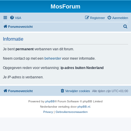
MosForum
V&A
Registreer
Aanmelden
Z
Forumoverzicht
o
Informatie
e
k
Je bent
permanent
verbannen van dit forum.
Neem contact op met een
beheerder
voor meer informatie.
Opgegeven reden voor verbanning:
ip-adres buiten Nederland
Je IP-adres is verbannen.
Forumoverzicht
Verwijder cookies
Alle tijden zijn
UTC+01:00
Powered by
phpBB
® Forum Software © phpBB Limited
Nederlandse vertaling door
phpBB.nl
.
Privacy
|
Gebruikersvoorwaarden