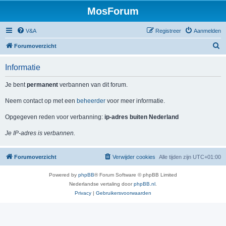
MosForum
V&A
Registreer
Aanmelden
Z
Forumoverzicht
o
Informatie
e
k
Je bent
permanent
verbannen van dit forum.
Neem contact op met een
beheerder
voor meer informatie.
Opgegeven reden voor verbanning:
ip-adres buiten Nederland
Je IP-adres is verbannen.
Forumoverzicht
Verwijder cookies
Alle tijden zijn
UTC+01:00
Powered by
phpBB
® Forum Software © phpBB Limited
Nederlandse vertaling door
phpBB.nl
.
Privacy
|
Gebruikersvoorwaarden