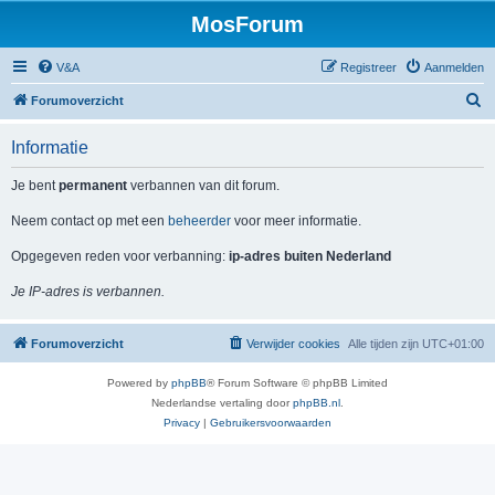
MosForum
V&A
Registreer
Aanmelden
Z
Forumoverzicht
o
Informatie
e
k
Je bent
permanent
verbannen van dit forum.
Neem contact op met een
beheerder
voor meer informatie.
Opgegeven reden voor verbanning:
ip-adres buiten Nederland
Je IP-adres is verbannen.
Forumoverzicht
Verwijder cookies
Alle tijden zijn
UTC+01:00
Powered by
phpBB
® Forum Software © phpBB Limited
Nederlandse vertaling door
phpBB.nl
.
Privacy
|
Gebruikersvoorwaarden