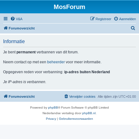
MosForum
V&A
Registreer
Aanmelden
Z
Forumoverzicht
o
Informatie
e
k
Je bent
permanent
verbannen van dit forum.
Neem contact op met een
beheerder
voor meer informatie.
Opgegeven reden voor verbanning:
ip-adres buiten Nederland
Je IP-adres is verbannen.
Forumoverzicht
Verwijder cookies
Alle tijden zijn
UTC+01:00
Powered by
phpBB
® Forum Software © phpBB Limited
Nederlandse vertaling door
phpBB.nl
.
Privacy
|
Gebruikersvoorwaarden