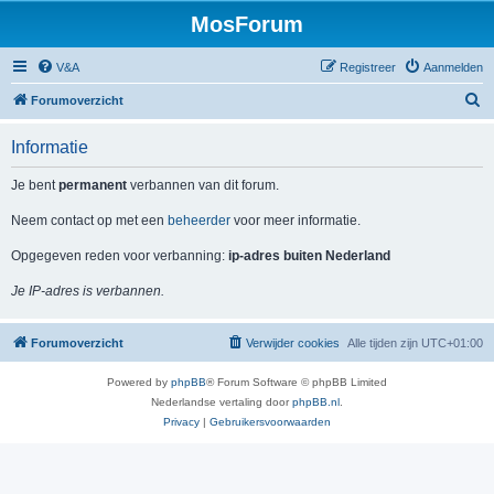
MosForum
V&A
Registreer
Aanmelden
Z
Forumoverzicht
o
Informatie
e
k
Je bent
permanent
verbannen van dit forum.
Neem contact op met een
beheerder
voor meer informatie.
Opgegeven reden voor verbanning:
ip-adres buiten Nederland
Je IP-adres is verbannen.
Forumoverzicht
Verwijder cookies
Alle tijden zijn
UTC+01:00
Powered by
phpBB
® Forum Software © phpBB Limited
Nederlandse vertaling door
phpBB.nl
.
Privacy
|
Gebruikersvoorwaarden