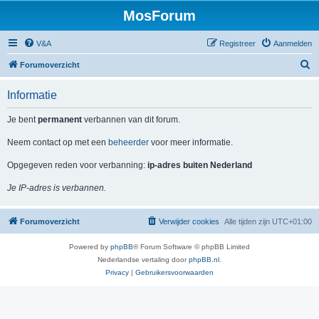
MosForum
V&A
Registreer
Aanmelden
Z
Forumoverzicht
o
Informatie
e
k
Je bent
permanent
verbannen van dit forum.
Neem contact op met een
beheerder
voor meer informatie.
Opgegeven reden voor verbanning:
ip-adres buiten Nederland
Je IP-adres is verbannen.
Forumoverzicht
Verwijder cookies
Alle tijden zijn
UTC+01:00
Powered by
phpBB
® Forum Software © phpBB Limited
Nederlandse vertaling door
phpBB.nl
.
Privacy
|
Gebruikersvoorwaarden