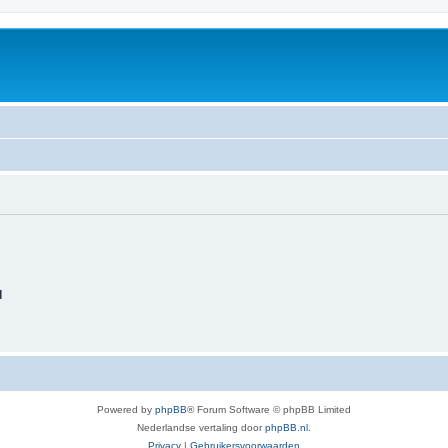
d
Powered by
phpBB
® Forum Software © phpBB Limited
Nederlandse vertaling door
phpBB.nl
.
Privacy
|
Gebruikersvoorwaarden