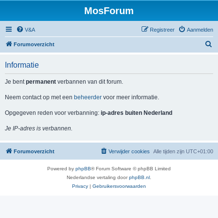
MosForum
V&A
Registreer
Aanmelden
Z
Forumoverzicht
o
Informatie
e
k
Je bent
permanent
verbannen van dit forum.
Neem contact op met een
beheerder
voor meer informatie.
Opgegeven reden voor verbanning:
ip-adres buiten Nederland
Je IP-adres is verbannen.
Forumoverzicht
Verwijder cookies
Alle tijden zijn
UTC+01:00
Powered by
phpBB
® Forum Software © phpBB Limited
Nederlandse vertaling door
phpBB.nl
.
Privacy
|
Gebruikersvoorwaarden