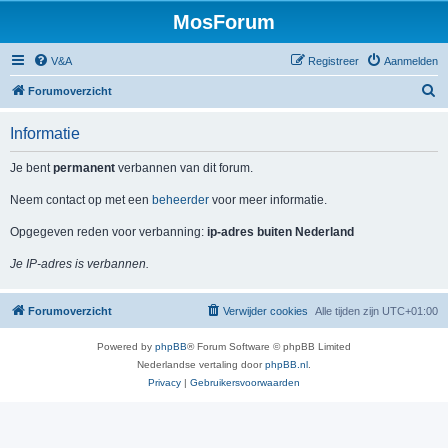
MosForum
V&A
Registreer
Aanmelden
Z
Forumoverzicht
o
Informatie
e
k
Je bent
permanent
verbannen van dit forum.
Neem contact op met een
beheerder
voor meer informatie.
Opgegeven reden voor verbanning:
ip-adres buiten Nederland
Je IP-adres is verbannen.
Forumoverzicht
Verwijder cookies
Alle tijden zijn
UTC+01:00
Powered by
phpBB
® Forum Software © phpBB Limited
Nederlandse vertaling door
phpBB.nl
.
Privacy
|
Gebruikersvoorwaarden