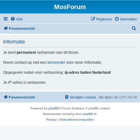
MosForum
V&A
Registreer
Aanmelden
Z
Forumoverzicht
o
Informatie
e
k
Je bent
permanent
verbannen van dit forum.
Neem contact op met een
beheerder
voor meer informatie.
Opgegeven reden voor verbanning:
ip-adres buiten Nederland
Je IP-adres is verbannen.
Forumoverzicht
Verwijder cookies
Alle tijden zijn
UTC+01:00
Powered by
phpBB
® Forum Software © phpBB Limited
Nederlandse vertaling door
phpBB.nl
.
Privacy
|
Gebruikersvoorwaarden