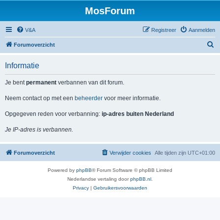
MosForum
V&A
Registreer
Aanmelden
Z
Forumoverzicht
o
Informatie
e
k
Je bent
permanent
verbannen van dit forum.
Neem contact op met een
beheerder
voor meer informatie.
Opgegeven reden voor verbanning:
ip-adres buiten Nederland
Je IP-adres is verbannen.
Forumoverzicht
Verwijder cookies
Alle tijden zijn
UTC+01:00
Powered by
phpBB
® Forum Software © phpBB Limited
Nederlandse vertaling door
phpBB.nl
.
Privacy
|
Gebruikersvoorwaarden