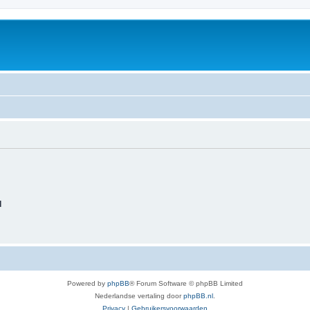
d
Powered by
phpBB
® Forum Software © phpBB Limited
Nederlandse vertaling door
phpBB.nl
.
Privacy
|
Gebruikersvoorwaarden