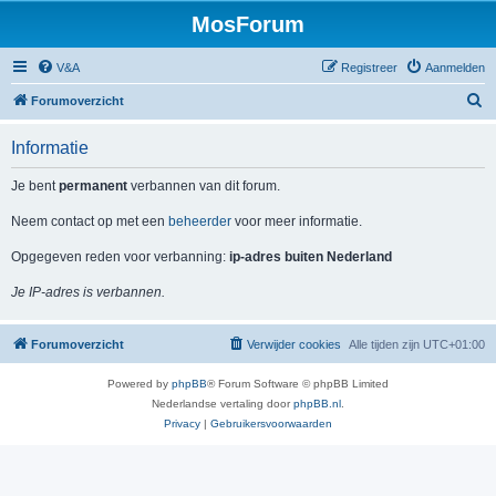
MosForum
V&A
Registreer
Aanmelden
Z
Forumoverzicht
o
Informatie
e
k
Je bent
permanent
verbannen van dit forum.
Neem contact op met een
beheerder
voor meer informatie.
Opgegeven reden voor verbanning:
ip-adres buiten Nederland
Je IP-adres is verbannen.
Forumoverzicht
Verwijder cookies
Alle tijden zijn
UTC+01:00
Powered by
phpBB
® Forum Software © phpBB Limited
Nederlandse vertaling door
phpBB.nl
.
Privacy
|
Gebruikersvoorwaarden